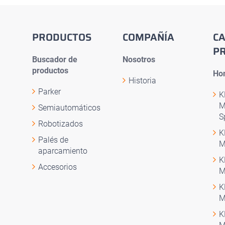
PRODUCTOS
COMPAÑÍA
C
P
Buscador de
Nosotros
productos
Ho
Historia
Parker
K
M
Semiautomáticos
S
Robotizados
K
Palés de
M
aparcamiento
K
Accesorios
M
K
M
K