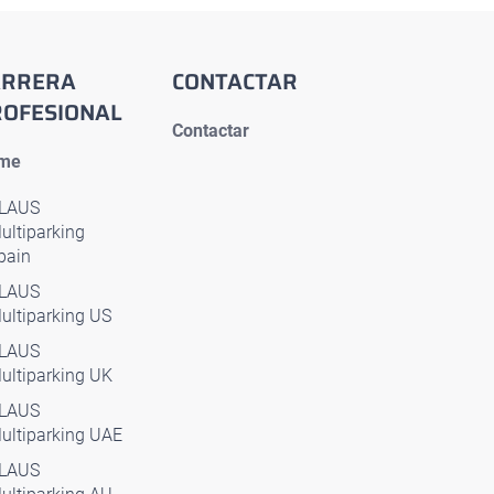
ARRERA
CONTACTAR
ROFESIONAL
Contactar
me
LAUS
ultiparking
pain
LAUS
ultiparking US
LAUS
ultiparking UK
LAUS
ultiparking UAE
LAUS