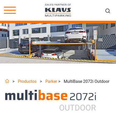
>
Productos
>
Parker
>
MultiBase 2072i Outdoor