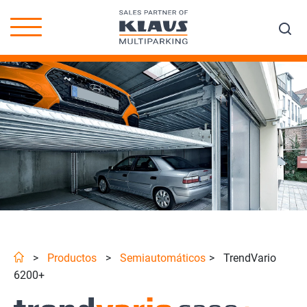
>
Productos
>
Semiautomáticos
>
TrendVario
6200+